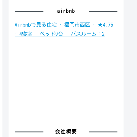
airbnb
Airbnbで見る
住宅 · 福岡市西区 · ★4.75
· 4寝室 · ベッド9台 · バスルーム：2
会社概要