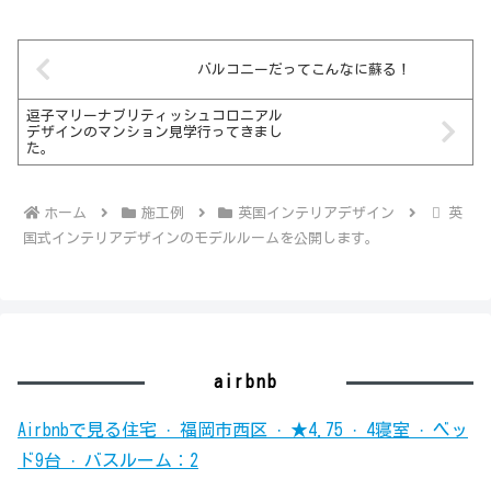
バルコニーだってこんなに蘇る！
逗子マリーナブリティッシュコロニアル
デザインのマンション見学行ってきまし
た。
ホーム
施工例
英国インテリアデザイン
英
国式インテリアデザインのモデルルームを公開します。
airbnb
Airbnbで見る
住宅 · 福岡市西区 · ★4.75 · 4寝室 · ベッ
ド9台 · バスルーム：2