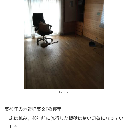
before
築48年の木造建築２Fの寝室。
床は軋み、40年前に流行した板壁は暗い印象になってい
ました。