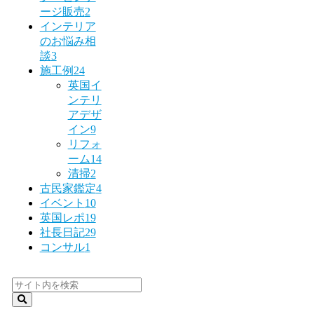
ージ販売
2
インテリア
のお悩み相
談
3
施工例
24
英国イ
ンテリ
アデザ
イン
9
リフォ
ーム
14
清掃
2
古民家鑑定
4
イベント
10
英国レポ
19
社長日記
29
コンサル
1