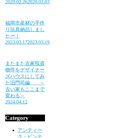
2020.02.26
2020.03.03
福岡市産材の手作
り玩具納品しまし
たー！
2023.03.17
2023.03.19
またまた古家投資
物件をデザイナー
ズハウスにしてみ
た旧門司編 ～
古い家もここまで
変わる～
2024.04.12
Category
アンティー
ク・ビンテ