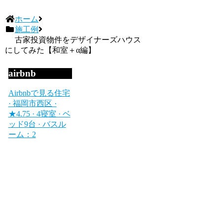
ホーム
施工例
古家投資物件をデザイナーズハウス
にしてみた【和室＋α編】
airbnb
Airbnbで見る
住宅
· 福岡市西区 ·
★4.75 · 4寝室 · ベ
ッド9台 · バスル
ーム：2