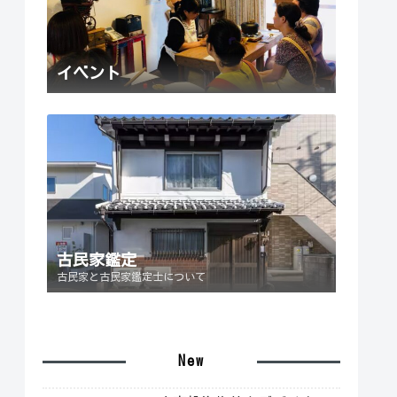
イベント
古民家鑑定
古民家と古民家鑑定士について
New