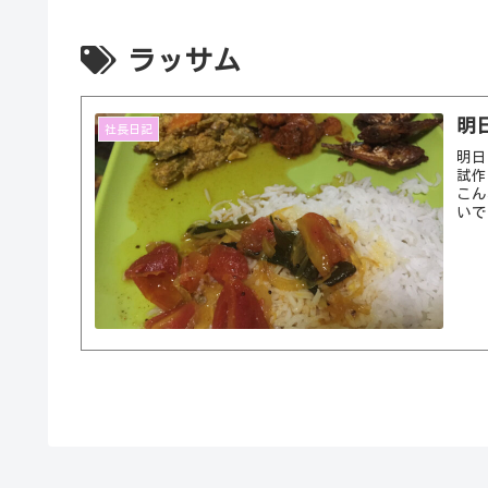
ラッサム
明
社長日記
明日
試作
こん
いで