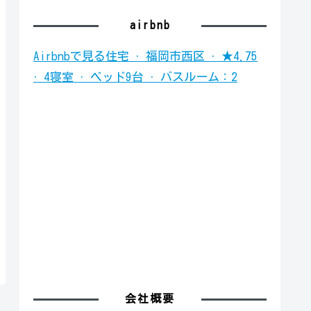
airbnb
Airbnbで見る
住宅 · 福岡市西区 · ★4.75
· 4寝室 · ベッド9台 · バスルーム：2
会社概要