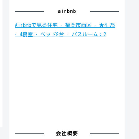
airbnb
Airbnbで見る
住宅 · 福岡市西区 · ★4.75
· 4寝室 · ベッド9台 · バスルーム：2
会社概要