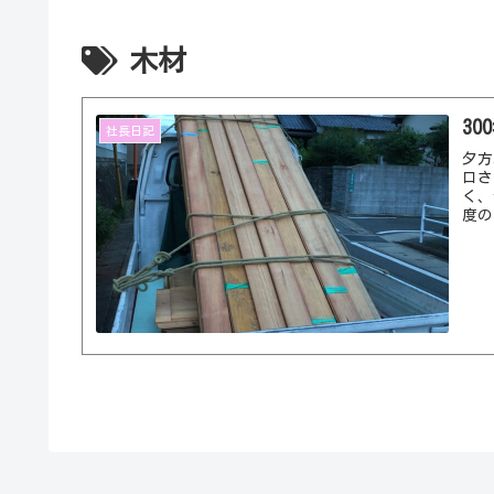
木材
3
社長日記
夕方
口さ
く、
度の