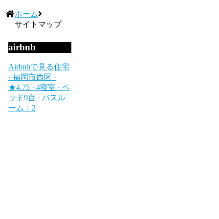
ホーム
サイトマップ
airbnb
Airbnbで見る
住宅
· 福岡市西区 ·
★4.75 · 4寝室 · ベ
ッド9台 · バスル
ーム：2