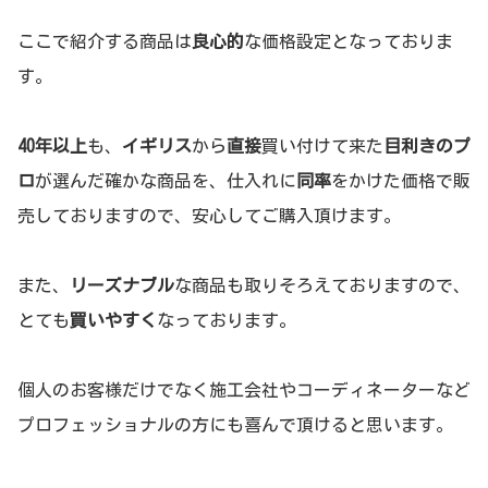
ここで紹介する商品は
良心的
な価格設定となっておりま
す。
40年以上
も、
イギリス
から
直接
買い付けて来た
目利きのプ
ロ
が選んだ確かな商品を、仕入れに
同率
をかけた価格で販
売しておりますので、安心してご購入頂けます。
また、
リーズナブル
な商品も取りそろえておりますので、
とても
買いやすく
なっております。
個人のお客様だけでなく施工会社やコーディネーターなど
プロフェッショナルの方にも喜んで頂けると思います。