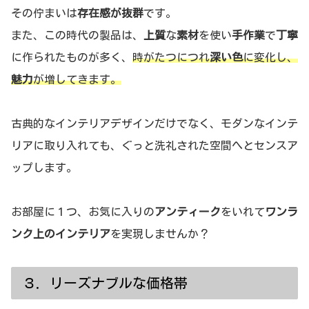
その佇まいは
存在感が抜群
です。
また、この時代の製品は、
上質
な
素材
を使い
手作業
で
丁寧
に作られたものが多く、
時がたつにつれ
深い色
に変化し、
魅力
が増してきます。
古典的なインテリアデザインだけでなく、モダンなインテ
リアに取り入れても、ぐっと洗礼された空間へとセンスア
ップします。
お部屋に１つ、お気に入りの
アンティーク
をいれて
ワンラ
ンク上のインテリア
を実現しませんか？
３．リーズナブルな価格帯