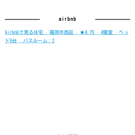
airbnb
Airbnbで見る
住宅 · 福岡市西区 · ★4.75 · 4寝室 · ベッ
ド9台 · バスルーム：2