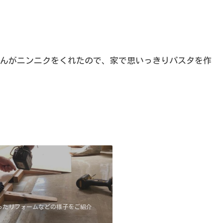
んがニンニクをくれたので、家で思いっきりパスタを作
施
コ
工
ン
の
サ
流
ル
れ
＆
イ
ったリフォームなどの様子をご紹介
ン