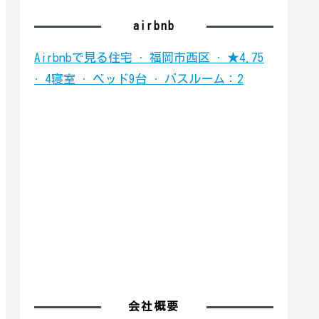
airbnb
Airbnbで見る
住宅 · 福岡市西区 · ★4.75
· 4寝室 · ベッド9台 · バスルーム：2
会社概要