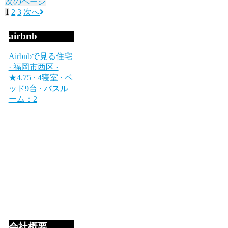
次のページ
1
2
3
次へ
airbnb
Airbnbで見る
住宅
· 福岡市西区 ·
★4.75 · 4寝室 · ベ
ッド9台 · バスル
ーム：2
会社概要