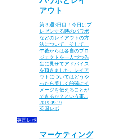
パワポとレイ
アウト
第３週3日目！今日はプ
レゼンする時のパワポ
などのレイアウトの方
法について、そして、
午後からは各自のプロ
ジェクトを一人づつ先
生に見せてアドバイス
を頂きました。レイア
ウトについてはどうや
ったら美しく的確にイ
メージを伝えることが
できるか？という事...
2019.09.19
英国レポ
英国レポ
マーケティング