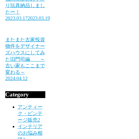
り玩具納品しまし
たー！
2023.03.17
2023.03.19
またまた古家投資
物件をデザイナー
ズハウスにしてみ
た旧門司編 ～
古い家もここまで
変わる～
2024.04.12
Category
アンティー
ク・ビンテ
ージ販売
2
インテリア
のお悩み相