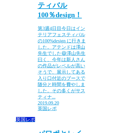
ティバル
100％design！
第3週4日目今日はイン
テリアフェスティバル
の100%design に行きま
した。アテンドは澤山
先生でした😄澤山先生
曰く、今年は新人さん
の作品がレベルが高い
そうで、展示してある
入り口付近のブースで
随分と時間を費やしま
した。その多くがサス
ティナ...
2019.09.20
英国レポ
英国レポ