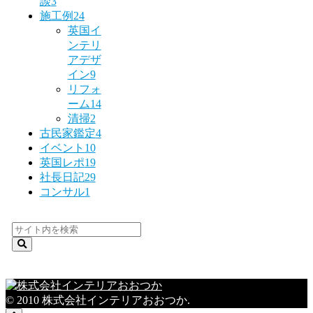
談
3
施工例
24
英国イ
ンテリ
アデザ
イン
9
リフォ
ーム
14
清掃
2
古民家鑑定
4
イベント
10
英国レポ
19
社長日記
29
コンサル
1
© 2010 株式会社インテリアおおつか.