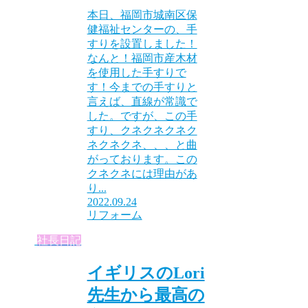
本日、福岡市城南区保
健福祉センターの、手
すりを設置しました！
なんと！福岡市産木材
を使用した手すりで
す！今までの手すりと
言えば、直線が常識で
した。ですが、この手
すり、クネクネクネク
ネクネクネ、、、と曲
がっております。この
クネクネには理由があ
り...
2022.09.24
リフォーム
社長日記
イギリスのLori
先生から最高の