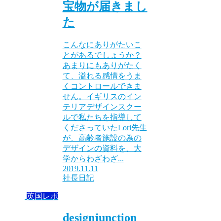
宝物が届きまし
た
こんなにありがたいこ
とがあるでしょうか？
あまりにもありがたく
て、溢れる感情をうま
くコントロールできま
せん。イギリスのイン
テリアデザインスクー
ルで私たちを指導して
くださっていたLori先生
が、高齢者施設の為の
デザインの資料を、大
学からわざわざ...
2019.11.11
社長日記
英国レポ
designjunction