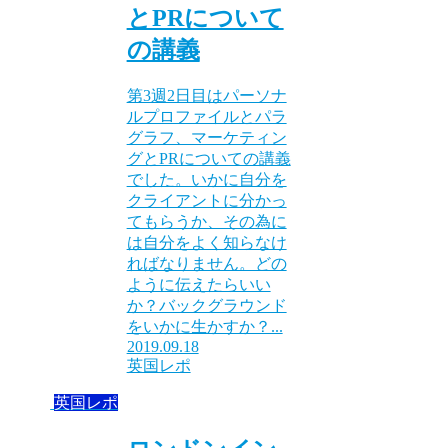
とPRについて
の講義
第3週2日目はパーソナ
ルプロファイルとパラ
グラフ、マーケティン
グとPRについての講義
でした。いかに自分を
クライアントに分かっ
てもらうか、その為に
は自分をよく知らなけ
ればなりません。どの
ように伝えたらいい
か？バックグラウンド
をいかに生かすか？...
2019.09.18
英国レポ
英国レポ