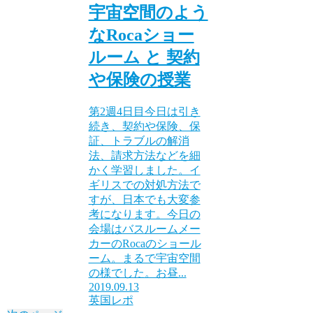
宇宙空間のよう
なRocaショー
ルーム と 契約
や保険の授業
第2週4日目今日は引き
続き、契約や保険、保
証、トラブルの解消
法、請求方法などを細
かく学習しました。イ
ギリスでの対処方法で
すが、日本でも大変参
考になります。今日の
会場はバスルームメー
カーのRocaのショール
ーム。まるで宇宙空間
の様でした。お昼...
2019.09.13
英国レポ