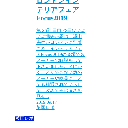
ロンドンイン
テリアフェア
Focus2019
第３週1日目 今日はいよ
いよ我等が恩師、澤山
先生がロンドンに到着
され、インテリアフェ
アFocus 2019の会場で各
メーカーの解説をして
下さいました。とにか
く、とんでもない数の
メーカーや商品に、と
ても精通されていらし
て、改めてその凄さを
見せ...
2019.09.17
英国レポ
英国レポ