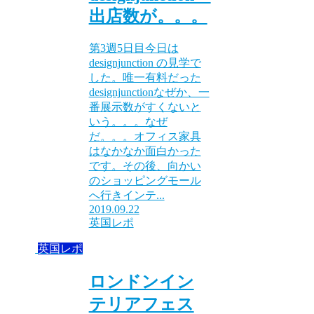
出店数が。。。
第3週5日目今日は
designjunction の見学で
した。唯一有料だった
designjunctionなぜか、一
番展示数がすくないと
いう。。。なぜ
だ。。。オフィス家具
はなかなか面白かった
です。その後、向かい
のショッピングモール
へ行きインテ...
2019.09.22
英国レポ
英国レポ
ロンドンイン
テリアフェス