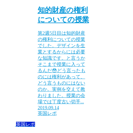
知的財産の権利
についての授業
第2週5日目は知的財産
の権利についての授業
でした。デザインを生
業とするからには必要
な知識です。と言うか
そこまで授業に入って
るんだ😳どう言ったも
のには権利があって、
どう言うものにはない
のか。実例を交えて教
わりました。授業の会
場では丁度古い切手...
2019.09.14
英国レポ
英国レポ