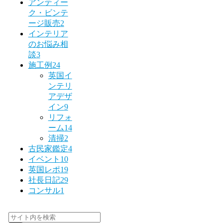
アンティー
ク・ビンテ
ージ販売
2
インテリア
のお悩み相
談
3
施工例
24
英国イ
ンテリ
アデザ
イン
9
リフォ
ーム
14
清掃
2
古民家鑑定
4
イベント
10
英国レポ
19
社長日記
29
コンサル
1