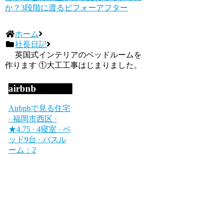
か？3段階に渡るビフォーアフター
ホーム
社長日記
英国式インテリアのベッドルームを
作ります ①大工工事はじまりました。
airbnb
Airbnbで見る
住宅
· 福岡市西区 ·
★4.75 · 4寝室 · ベ
ッド9台 · バスル
ーム：2