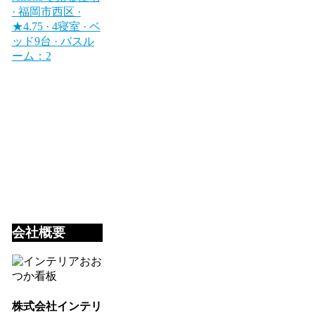
· 福岡市西区 ·
★4.75 · 4寝室 · ベ
ッド9台 · バスル
ーム：2
会社概要
株式会社インテリ