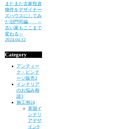
またまた古家投資
物件をデザイナー
ズハウスにしてみ
た旧門司編 ～
古い家もここまで
変わる～
2024.04.12
Category
アンティー
ク・ビンテ
ージ販売
2
インテリア
のお悩み相
談
3
施工例
24
英国イ
ンテリ
アデザ
イン
9