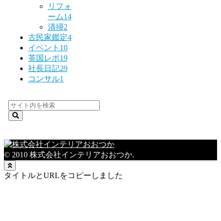
リフォ
ーム
14
清掃
2
古民家鑑定
4
イベント
10
英国レポ
19
社長日記
29
コンサル
1
© 2010 株式会社インテリアおおつか.
タイトルとURLをコピーしました